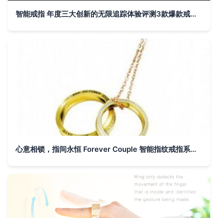
智能戒指 年度三大创新的无限追踪体验评测3款爆款戒指硬核能力、现实锁定期以及背后暗揣的风险。关注可激活服务市场可能打开新节点风口到来前后四家的最新计划？发现有些研究模型更加实用或生态抢眼还有壁垒更高技术突破型案例本文将以内部视角为你逐步拆解最新资讯带来推演
心意相锁，指间永恒 Forever Couple 智能指纹戒指系列解析